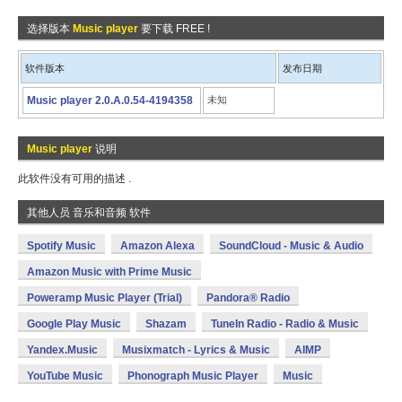
选择版本
Music player
要下载 FREE !
软件版本
发布日期
Music player 2.0.A.0.54-4194358
未知
Music player
说明
此软件没有可用的描述 .
其他人员 音乐和音频 软件
Spotify Music
Amazon Alexa
SoundCloud - Music & Audio
Amazon Music with Prime Music
Poweramp Music Player (Trial)
Pandora® Radio
Google Play Music
Shazam
TuneIn Radio - Radio & Music
Yandex.Music
Musixmatch - Lyrics & Music
AIMP
YouTube Music
Phonograph Music Player
Music