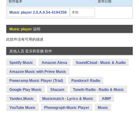
软件版本
发布日期
Music player 2.0.A.0.54-4194358
未知
Music player
说明
此软件没有可用的描述 .
其他人员 音乐和音频 软件
Spotify Music
Amazon Alexa
SoundCloud - Music & Audio
Amazon Music with Prime Music
Poweramp Music Player (Trial)
Pandora® Radio
Google Play Music
Shazam
TuneIn Radio - Radio & Music
Yandex.Music
Musixmatch - Lyrics & Music
AIMP
YouTube Music
Phonograph Music Player
Music