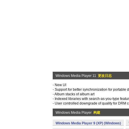
Windows Media Player 11
更改日志
- New UI
- Support for better synchronization for portable 
- Album stacks of album art
- Indexed libraries with search-as-you-type featu
- User controlled downgrade of quality for DRM con
Windows Media Player
构建
Windows Media Player 9 (XP) (Windows)