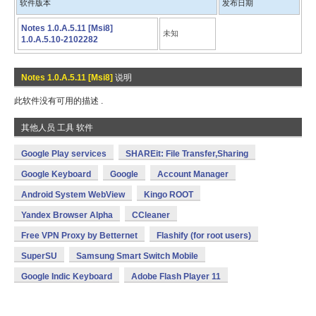
软件版本
发布日期
Notes 1.0.A.5.11 [Msi8]
未知
1.0.A.5.10-2102282
Notes 1.0.A.5.11 [Msi8]
说明
此软件没有可用的描述 .
其他人员 工具 软件
Google Play services
SHAREit: File Transfer,Sharing
Google Keyboard
Google
Account Manager
Android System WebView
Kingo ROOT
Yandex Browser Alpha
CCleaner
Free VPN Proxy by Betternet
Flashify (for root users)
SuperSU
Samsung Smart Switch Mobile
Google Indic Keyboard
Adobe Flash Player 11