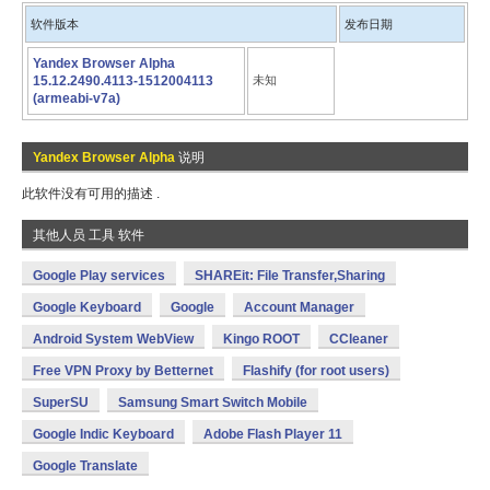
软件版本
发布日期
Yandex Browser Alpha
15.12.2490.4113-1512004113
未知
(armeabi-v7a)
Yandex Browser Alpha
说明
此软件没有可用的描述 .
其他人员 工具 软件
Google Play services
SHAREit: File Transfer,Sharing
Google Keyboard
Google
Account Manager
Android System WebView
Kingo ROOT
CCleaner
Free VPN Proxy by Betternet
Flashify (for root users)
SuperSU
Samsung Smart Switch Mobile
Google Indic Keyboard
Adobe Flash Player 11
Google Translate