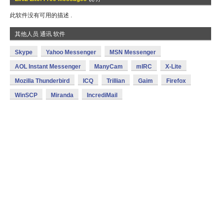
此软件没有可用的描述 .
其他人员 通讯 软件
Skype
Yahoo Messenger
MSN Messenger
AOL Instant Messenger
ManyCam
mIRC
X-Lite
Mozilla Thunderbird
ICQ
Trillian
Gaim
Firefox
WinSCP
Miranda
IncrediMail