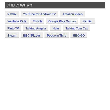
其他人员 娱乐 软件
Netflix
YouTube for Android TV
Amazon Video
YouTube Kids
Twitch
Google Play Games
Netflix
Pluto TV
Talking Angela
Hulu
Talking Tom Cat
Steam
BBC iPlayer
Popcorn Time
HBO GO