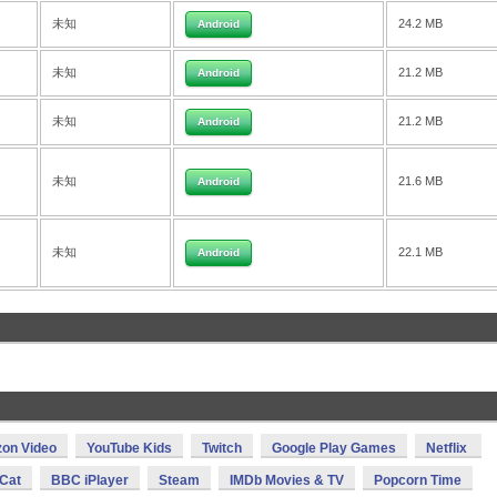
未知
24.2 MB
Android
未知
21.2 MB
Android
未知
21.2 MB
Android
未知
21.6 MB
Android
未知
22.1 MB
Android
on Video
YouTube Kids
Twitch
Google Play Games
Netflix
 Cat
BBC iPlayer
Steam
IMDb Movies & TV
Popcorn Time