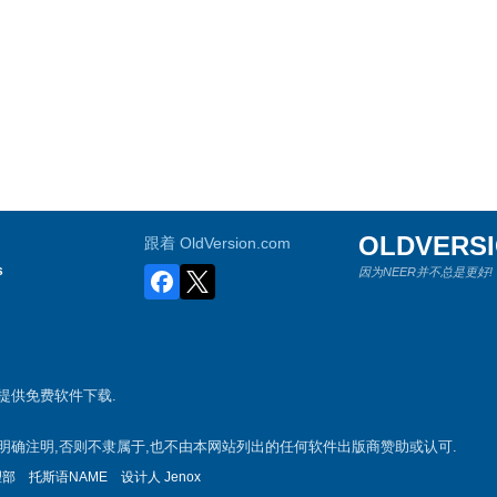
OLDVERS
跟着 OldVersion.com
s
因为NEER并不总是更好!
游戏提供免费软件下载.
案,除非明确注明,否则不隶属于,也不由本网站列出的任何软件出版商赞助或认可.
理部
托斯语NAME
设计人
Jenox