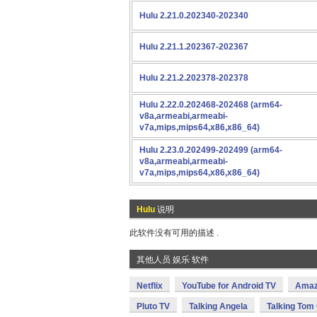
Hulu 2.21.0.202340-202340
Hulu 2.21.1.202367-202367
Hulu 2.21.2.202378-202378
Hulu 2.22.0.202468-202468 (arm64-
v8a,armeabi,armeabi-
v7a,mips,mips64,x86,x86_64)
Hulu 2.23.0.202499-202499 (arm64-
v8a,armeabi,armeabi-
v7a,mips,mips64,x86,x86_64)
Hulu
说明
此软件没有可用的描述 .
其他人员 娱乐 软件
Netflix
YouTube for Android TV
Amaz
Pluto TV
Talking Angela
Talking Tom