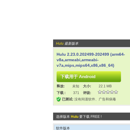
Hulu
最新版本
Hulu 2.23.0.202499-202499 (arm64-
v8a,armeabi,armeabi-
v7a,mips,mips64,x86,x86_64)
释放:
未知
大小:
22.1 MB
下载 :
371
评级:
已测试:
没有间谍软件、广告和病毒
选择版本
Hulu
要下载 FREE !
软件版本