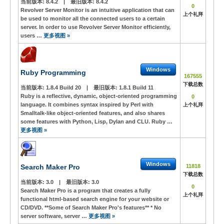
当前版本:
8.4.2
|
最旧版本:
8.4.2
0
Revolver Server Monitor is an intuitive application that can
上个礼拜
be used to monitor all the connected users to a certain
server. In order to use Revolver Server Monitor efficiently,
users …
更多视图 »
Windows
Ruby Programming
167555
下载总数
当前版本:
1.8.4 Build 20
|
最旧版本:
1.8.1 Build 11
Ruby is a reflective, dynamic, object-oriented programming
0
language. It combines syntax inspired by Perl with
上个礼拜
Smalltalk-like object-oriented features, and also shares
some features with Python, Lisp, Dylan and CLU. Ruby …
更多视图 »
Windows
Search Maker Pro
11818
下载总数
当前版本:
3.0
|
最旧版本:
3.0
0
Search Maker Pro is a program that creates a fully
上个礼拜
functional html-based search engine for your website or
CD/DVD. **Some of Search Maker Pro's features** * No
server software, server …
更多视图 »