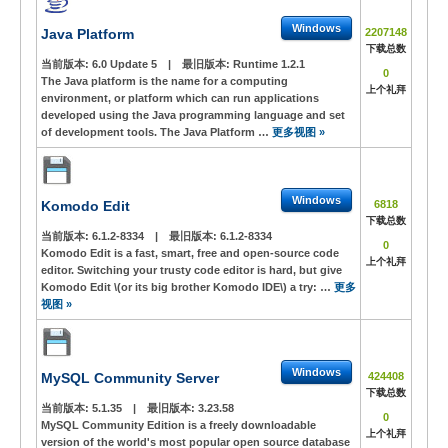
Windows
Java Platform
2207148
下载总数
当前版本:
6.0 Update 5
|
最旧版本:
Runtime 1.2.1
0
The Java platform is the name for a computing
上个礼拜
environment, or platform which can run applications
developed using the Java programming language and set
of development tools. The Java Platform …
更多视图 »
Windows
Komodo Edit
6818
下载总数
当前版本:
6.1.2-8334
|
最旧版本:
6.1.2-8334
0
Komodo Edit is a fast, smart, free and open-source code
上个礼拜
editor. Switching your trusty code editor is hard, but give
Komodo Edit \(or its big brother Komodo IDE\) a try: …
更多
视图 »
Windows
MySQL Community Server
424408
下载总数
当前版本:
5.1.35
|
最旧版本:
3.23.58
0
MySQL Community Edition is a freely downloadable
上个礼拜
version of the world's most popular open source database