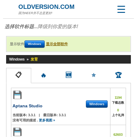
OLDVERSION.COM
因为NEER并不总是更好!
选择软件标题...
降级到你爱的版本!
显示软件
显示全部软件
Windows
Windows
»
发育
📋
🔥
🆕
⭐
🏆
1194
下载总数
Windows
Aptana Studio
0
当前版本:
3.3.1
|
最旧版本:
3.3.1
上个礼拜
没有可用的描述 .
更多视图 »
62603