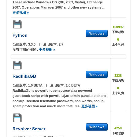
These include Windows OS \(XP, 2003, Vista\), Exchange
2007, Operations Manager 2007 and other new systems …
更多视图 »
160992
下载总数
Windows
Python
0
当前版本:
3.3.0
|
最旧版本:
2.7
上个礼拜
没有可用的描述 .
更多视图 »
Windows
RadhikaGB
3238
下载总数
当前版本:
1.0 BETA
|
最旧版本:
1.0 BETA
0
RadhikaGb is powerful opensource ajax powered
上个礼拜
guestbook script with powrful ajax admin panel, database
backup, secured username password, ban words, ban ip,
spam protection and much more features.
更多视图 »
Windows
Revolver Server
4250
下载总数