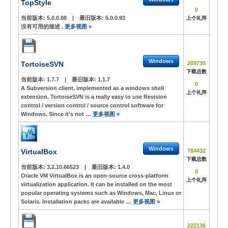
TopStyle
0
当前版本:
5.0.0.88
|
最旧版本:
5.0.0.93
上个礼拜
没有可用的描述 .
更多视图 »
Windows
TortoiseSVN
209735
下载总数
当前版本:
1.7.7
|
最旧版本:
1.1.7
0
A Subversion client, implemented as a windows shell
上个礼拜
extension. TortoiseSVN is a really easy to use Revision
control / version control / source control software for
Windows. Since it's not …
更多视图 »
Windows
VirtualBox
784432
下载总数
当前版本:
3.2.10.66523
|
最旧版本:
1.4.0
0
Oracle VM VirtualBox is an open-source cross-platform
上个礼拜
virtualization application. It can be installed on the most
popular operating systems such as Windows, Mac, Linux or
Solaris. Installation packs are available …
更多视图 »
222136