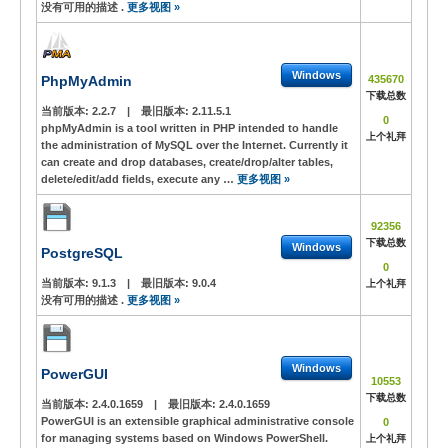
没有可用的描述 .
更多视图 »
Windows
PhpMyAdmin
435670
下载总数
当前版本:
2.2.7
|
最旧版本:
2.11.5.1
0
phpMyAdmin is a tool written in PHP intended to handle
上个礼拜
the administration of MySQL over the Internet. Currently it
can create and drop databases, create/drop/alter tables,
delete/edit/add fields, execute any …
更多视图 »
92356
下载总数
Windows
PostgreSQL
0
当前版本:
9.1.3
|
最旧版本:
9.0.4
上个礼拜
没有可用的描述 .
更多视图 »
Windows
PowerGUI
10553
下载总数
当前版本:
2.4.0.1659
|
最旧版本:
2.4.0.1659
PowerGUI is an extensible graphical administrative console
0
for managing systems based on Windows PowerShell.
上个礼拜