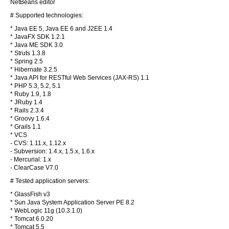
NetBeans editor
# Supported technologies:
* Java EE 5, Java EE 6 and J2EE 1.4
* JavaFX SDK 1.2.1
* Java ME SDK 3.0
* Struts 1.3.8
* Spring 2.5
* Hibernate 3.2.5
* Java API for RESTful Web Services (JAX-RS) 1.1
* PHP 5.3, 5.2, 5.1
* Ruby 1.9, 1.8
* JRuby 1.4
* Rails 2.3.4
* Groovy 1.6.4
* Grails 1.1
* VCS
- CVS: 1.11.x, 1.12.x
- Subversion: 1.4.x, 1.5.x, 1.6.x
- Mercurial: 1.x
- ClearCase V7.0
# Tested application servers:
* GlassFish v3
* Sun Java System Application Server PE 8.2
* WebLogic 11g (10.3.1.0)
* Tomcat 6.0.20
* Tomcat 5.5