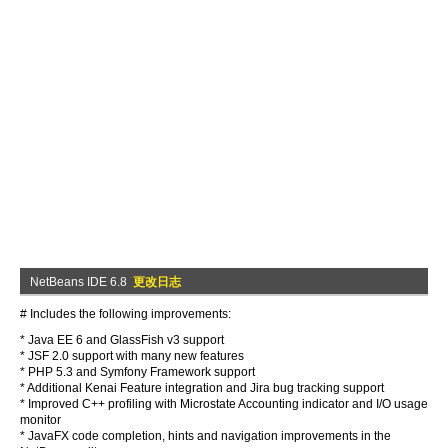
NetBeans IDE 6.8
更改日志
# Includes the following improvements:
* Java EE 6 and GlassFish v3 support
* JSF 2.0 support with many new features
* PHP 5.3 and Symfony Framework support
* Additional Kenai Feature integration and Jira bug tracking support
* Improved C++ profiling with Microstate Accounting indicator and I/O usage
monitor
* JavaFX code completion, hints and navigation improvements in the