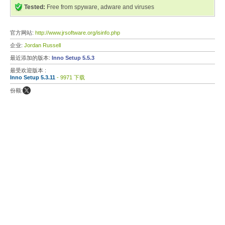
Tested:
Free from spyware, adware and viruses
官方网站:
http://www.jrsoftware.org/isinfo.php
企业:
Jordan Russell
最近添加的版本:
Inno Setup 5.5.3
最受欢迎版本 :
Inno Setup 5.3.11
- 9971 下载
份额: