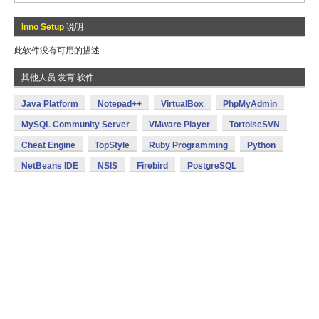
Inno Setup
说明
此软件没有可用的描述 .
其他人员 发育 软件
Java Platform
Notepad++
VirtualBox
PhpMyAdmin
MySQL Community Server
VMware Player
TortoiseSVN
Cheat Engine
TopStyle
Ruby Programming
Python
NetBeans IDE
NSIS
Firebird
PostgreSQL