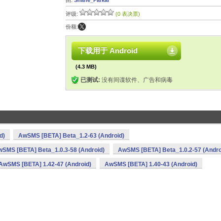
由:
Shane_Parkar
评级:
(0 表决票)
份额:
下载用于 Android
(4.3 MB)
已测试:
没有间谍软件、广告和病毒
d)
AwSMS [BETA] Beta_1.2-63 (Android)
SMS [BETA] Beta_1.0.3-58 (Android)
AwSMS [BETA] Beta_1.0.2-57 (Andro
AwSMS [BETA] 1.42-47 (Android)
AwSMS [BETA] 1.40-43 (Android)