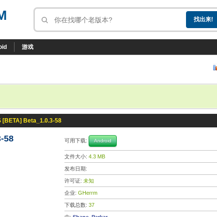
M
oid
游戏
[BETA] Beta_1.0.3-58
-58
可用下载:
Android
文件大小:
4.3 MB
发布日期:
许可证:
未知
企业:
GHerrm
下载总数:
37