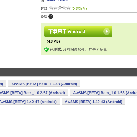
由:
Shane_Parkar
评级:
(0 表决票)
份额:
下载用于 Android
(4.3 MB)
已测试:
没有间谍软件、广告和病毒
d)
AwSMS [BETA] Beta_1.2-63 (Android)
SMS [BETA] Beta_1.0.2-57 (Android)
AwSMS [BETA] Beta_1.0.1-55 (Andro
AwSMS [BETA] 1.42-47 (Android)
AwSMS [BETA] 1.40-43 (Android)