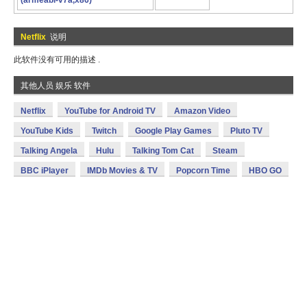
(armeabi-v7a,x86)
Netflix
说明
此软件没有可用的描述 .
其他人员 娱乐 软件
Netflix
YouTube for Android TV
Amazon Video
YouTube Kids
Twitch
Google Play Games
Pluto TV
Talking Angela
Hulu
Talking Tom Cat
Steam
BBC iPlayer
IMDb Movies & TV
Popcorn Time
HBO GO