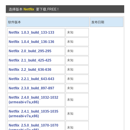
选择版本
Netflix
要下载 FREE !
软件版本
发布日期
Netflix 1.0.3_build_133-133
未知
Netflix 1.0.4_build_136-136
未知
Netflix 2.0_build_295-295
未知
Netflix 2.1_build_425-425
未知
Netflix 2.2_build_636-636
未知
Netflix 2.2.1_build_643-643
未知
Netflix 2.3.0_build_897-897
未知
Netflix 2.4.0_build_1032-1032
未知
(armeabi-v7a,x86)
Netflix 2.4.1_build_1035-1035
未知
(armeabi-v7a,x86)
Netflix 2.5.0_build_1070-1070
未知