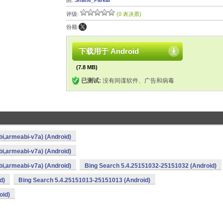
由:
Shane_Parkar
评级:
(0 表决票)
份额:
下载用于 Android
(7.8 MB)
已测试:
没有间谍软件、广告和病毒
i,armeabi-v7a) (Android)
i,armeabi-v7a) (Android)
i,armeabi-v7a) (Android)
Bing Search 5.4.25151032-25151032 (Android)
d)
Bing Search 5.4.25151013-25151013 (Android)
oid)