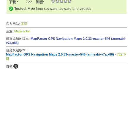
下载 :
722
评级:
Tested:
Free from spyware, adware and viruses
官方网站:
不详
企业:
MapFactor
最近添加的版本:
MapFactor GPS Navigation Maps 2.0.33-master-546 (armeabi-
v7a,x86)
最受欢迎版本 :
MapFactor GPS Navigation Maps 2.0.33-master-546 (armeabi-v7a,x86)
- 722 下
载
份额: