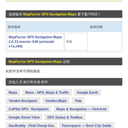
选择版本
MapFactor GPS Navigation Maps
要下载 FREE !
软件版本
发布日期
MapFactor GPS Navigation Maps
2.0.33-master-546 (armeabi-
未知
v7a,x86)
MapFactor GPS Navigation Maps
说明
此软件没有可用的描述 .
其他人员 旅行和当地 软件
Maps
Waze - GPS, Maps & Traffic
Google Earth
Yandex.Navigator
Yandex.Maps
Yelp
CoPilot GPS - Navigation
Maps & Navigation — OsmAnd
Google Street View
GPS Status & Toolbox
GasBuddy - Find Cheap Gas
Foursquare — Best City Guide