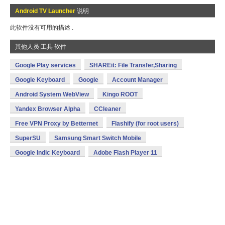
Android TV Launcher
说明
此软件没有可用的描述 .
其他人员 工具 软件
Google Play services
SHAREit: File Transfer,Sharing
Google Keyboard
Google
Account Manager
Android System WebView
Kingo ROOT
Yandex Browser Alpha
CCleaner
Free VPN Proxy by Betternet
Flashify (for root users)
SuperSU
Samsung Smart Switch Mobile
Google Indic Keyboard
Adobe Flash Player 11