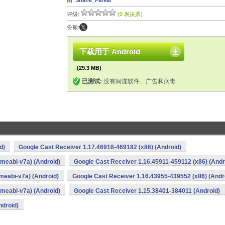
由:
Shane_Parkar
评级:
(0 表决票)
份额:
下载用于 Android
(29.3 MB)
已测试:
没有间谍软件、广告和病毒
d)
Google Cast Receiver 1.17.46918-469182 (x86) (Android)
meabi-v7a) (Android)
Google Cast Receiver 1.16.45911-459112 (x86) (Andr
meabi-v7a) (Android)
Google Cast Receiver 1.16.43955-439552 (x86) (Andr
meabi-v7a) (Android)
Google Cast Receiver 1.15.38401-384011 (Android)
ndroid)