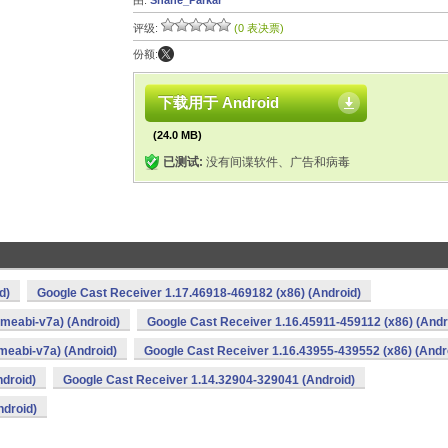
由:
Shane_Parkar
评级:
(0 表决票)
份额:
下载用于 Android
(24.0 MB)
已测试:
没有间谍软件、广告和病毒
d)
Google Cast Receiver 1.17.46918-469182 (x86) (Android)
meabi-v7a) (Android)
Google Cast Receiver 1.16.45911-459112 (x86) (Andr
meabi-v7a) (Android)
Google Cast Receiver 1.16.43955-439552 (x86) (Andr
droid)
Google Cast Receiver 1.14.32904-329041 (Android)
ndroid)