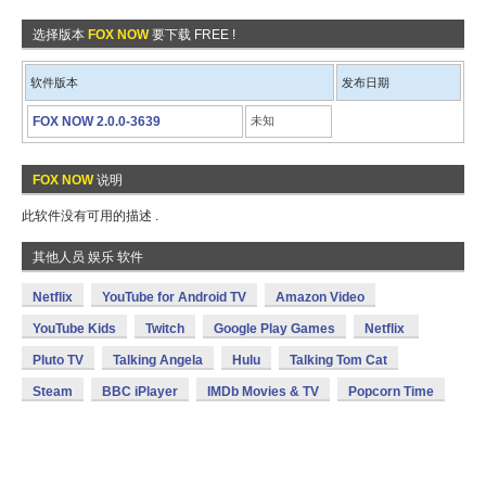
选择版本
FOX NOW
要下载 FREE !
软件版本
发布日期
FOX NOW 2.0.0-3639
未知
FOX NOW
说明
此软件没有可用的描述 .
其他人员 娱乐 软件
Netflix
YouTube for Android TV
Amazon Video
YouTube Kids
Twitch
Google Play Games
Netflix
Pluto TV
Talking Angela
Hulu
Talking Tom Cat
Steam
BBC iPlayer
IMDb Movies & TV
Popcorn Time