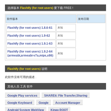
选择版本
Flashify (for root users)
要下载 FREE !
软件版本
发布日期
Flashify (for root users) 1.8.6-61
未知
Flashify (for root users) 1.9-62
未知
Flashify (for root users) 1.9.1-63
未知
Flashify (for root users) 1.9.2-64
未知
(armeabi,armeabi-v7a,mips,x86)
Flashify (for root users)
说明
此软件没有可用的描述 .
其他人员 工具 软件
Google Play services
SHAREit: File Transfer,Sharing
Google Keyboard
Google
Account Manager
Android System WebView
Kingo ROOT