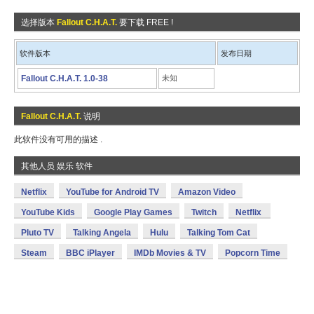
选择版本
Fallout C.H.A.T.
要下载 FREE !
软件版本
发布日期
Fallout C.H.A.T. 1.0-38
未知
Fallout C.H.A.T.
说明
此软件没有可用的描述 .
其他人员 娱乐 软件
Netflix
YouTube for Android TV
Amazon Video
YouTube Kids
Google Play Games
Twitch
Netflix
Pluto TV
Talking Angela
Hulu
Talking Tom Cat
Steam
BBC iPlayer
IMDb Movies & TV
Popcorn Time