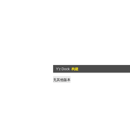
Y'z Dock
构建
无其他版本