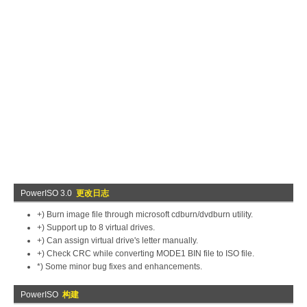
PowerISO 3.0
更改日志
+) Burn image file through microsoft cdburn/dvdburn utility.
+) Support up to 8 virtual drives.
+) Can assign virtual drive's letter manually.
+) Check CRC while converting MODE1 BIN file to ISO file.
*) Some minor bug fixes and enhancements.
PowerISO
构建