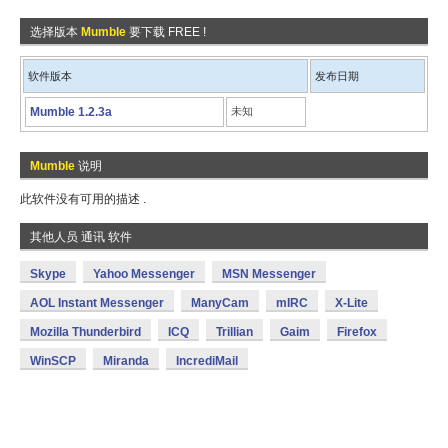
选择版本
Mumble
要下载 FREE !
软件版本
发布日期
Mumble 1.2.3a
未知
Mumble
说明
此软件没有可用的描述 .
其他人员 通讯 软件
Skype
Yahoo Messenger
MSN Messenger
AOL Instant Messenger
ManyCam
mIRC
X-Lite
Mozilla Thunderbird
ICQ
Trillian
Gaim
Firefox
WinSCP
Miranda
IncrediMail