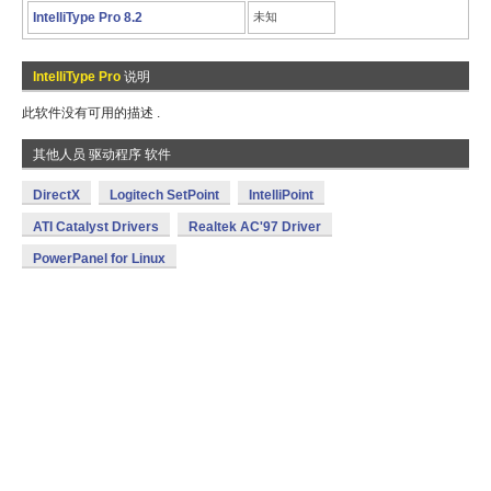
IntelliType Pro 8.2
未知
IntelliType Pro
说明
此软件没有可用的描述 .
其他人员 驱动程序 软件
DirectX
Logitech SetPoint
IntelliPoint
ATI Catalyst Drivers
Realtek AC'97 Driver
PowerPanel for Linux