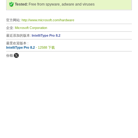
Tested:
Free from spyware, adware and viruses
官方网站:
http://www.microsoft.com/hardware
企业:
Microsoft Corporation
最近添加的版本:
IntelliType Pro 8.2
最受欢迎版本 :
IntelliType Pro 8.2
- 12588 下载
份额: