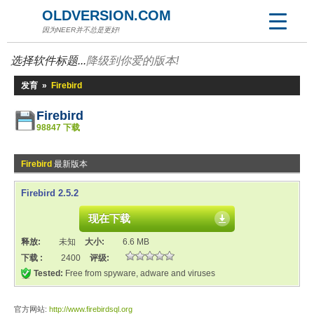
OLDVERSION.COM
因为NEER并不总是更好!
选择软件标题...
降级到你爱的版本!
发育
»
Firebird
Firebird
98847 下载
Firebird
最新版本
Firebird 2.5.2
现在下载
释放:
未知
大小:
6.6 MB
下载 :
2400
评级:
Tested:
Free from spyware, adware and viruses
官方网站:
http://www.firebirdsql.org