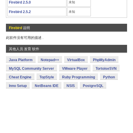
Firebird 2.5.0
未知
Firebird 2.5.2
未知
Firebird
说明
此软件没有可用的描述 .
其他人员 发育 软件
Java Platform
Notepad++
VirtualBox
PhpMyAdmin
MySQL Community Server
VMware Player
TortoiseSVN
Cheat Engine
TopStyle
Ruby Programming
Python
Inno Setup
NetBeans IDE
NSIS
PostgreSQL