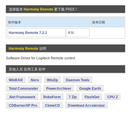
选择版本
Harmony Remote
要下载 FREE !
软件版本
发布日期
Harmony Remote 7.2.1
未知
Harmony Remote
说明
Software Driver for Logitech Remote control
其他人员 实用工具 软件
WinRAR
Nero
WinZip
Daemon Tools
Total Commander
PowerArchiver
Google Earth
.Net Framework
RoboForm
7 Zip
FlashGet
CPU Z
CDBurnerXP Pro
CloneCD
Download Accelerator