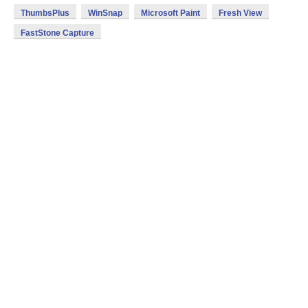
ThumbsPlus
WinSnap
Microsoft Paint
Fresh View
FastStone Capture