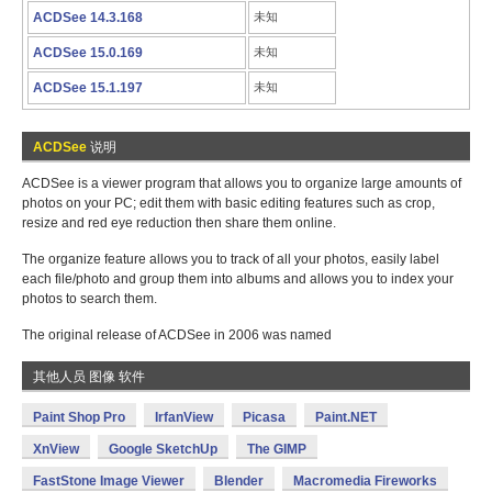
ACDSee 14.3.168
未知
ACDSee 15.0.169
未知
ACDSee 15.1.197
未知
ACDSee
说明
ACDSee is a viewer program that allows you to organize large amounts of
photos on your PC; edit them with basic editing features such as crop,
resize and red eye reduction then share them online.
The organize feature allows you to track of all your photos, easily label
each file/photo and group them into albums and allows you to index your
photos to search them.
The original release of ACDSee in 2006 was named
其他人员 图像 软件
Paint Shop Pro
IrfanView
Picasa
Paint.NET
XnView
Google SketchUp
The GIMP
FastStone Image Viewer
Blender
Macromedia Fireworks