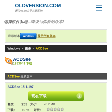
OLDVERSION.COM
因为NEER并不总是更好!
选择软件标题...
降级到你爱的版本!
显示版本
显示所有版本
Windows
Windows
»
图像
»
ACDSee
ACDSee
1853049 下载
ACDSee
最新版本
ACDSee 15.1.197
现在下载
释放:
未知
大小:
70.2 MB
下载 :
49799
评级: