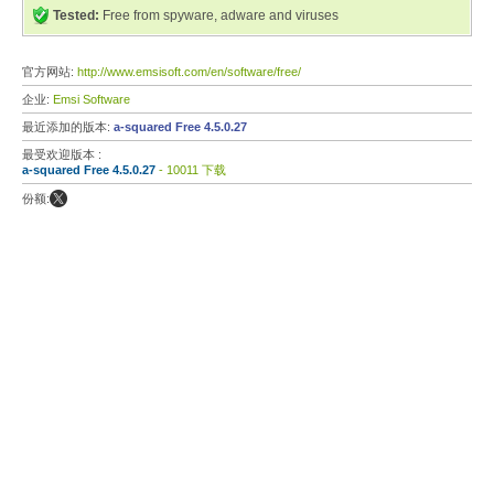
Tested:
Free from spyware, adware and viruses
官方网站:
http://www.emsisoft.com/en/software/free/
企业:
Emsi Software
最近添加的版本:
a-squared Free 4.5.0.27
最受欢迎版本 :
a-squared Free 4.5.0.27
- 10011 下载
份额: