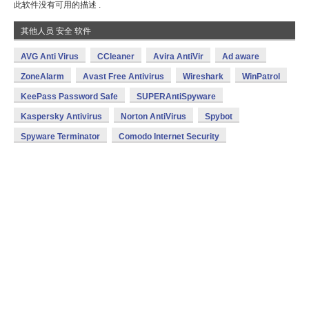
此软件没有可用的描述 .
其他人员 安全 软件
AVG Anti Virus
CCleaner
Avira AntiVir
Ad aware
ZoneAlarm
Avast Free Antivirus
Wireshark
WinPatrol
KeePass Password Safe
SUPERAntiSpyware
Kaspersky Antivirus
Norton AntiVirus
Spybot
Spyware Terminator
Comodo Internet Security