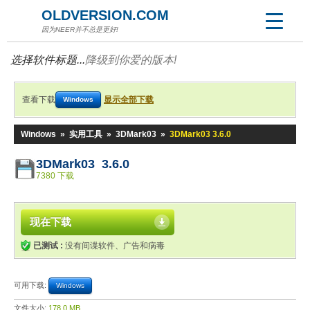
OLDVERSION.COM
因为NEER并不总是更好!
选择软件标题...
降级到你爱的版本!
查看下载
显示全部下载
Windows
Windows
»
实用工具
»
3DMark03
»
3DMark03 3.6.0
3DMark03 3.6.0
7380 下载
现在下载
已测试 :
没有间谍软件、广告和病毒
可用下载:
Windows
文件大小:
178.0 MB