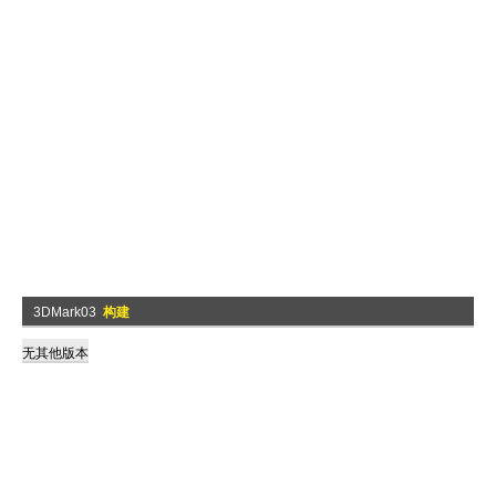
3DMark03
构建
无其他版本