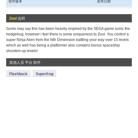
软件版本
发布日期
Zool
说明
Some may say this has been heavily inspired by the SEGA game sonic the
hedgehog, however i feel there is some uniqueness to Zool. You control a
super Ninja Alien from the Nth Dimension battling your way over 15 levels
which as well has being a platformer also contains bonus spaceship
shootem up levels!
其他人员 平台 软件
Flashback
Superfrog