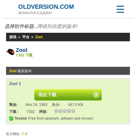
OLDVERSION.COM
因为NEER并不总是更好!
选择软件标题...
降级到你爱的版本!
游戏
»
平台
»
Zool
Zool
7302 下载
Zool
最新版本
Zool 1
现在下载
释放:
Nov 24, 1992
大小:
487.0 KB
下载 :
7302
评级:
Tested:
Free from spyware, adware and viruses
官方网站:
不详