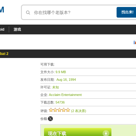
M
oid
游戏
bat 2
可用下载:
文件大小:
9.9 MB
发布日期:
Aug 16, 1994
许可证:
未知
企业:
Acclaim Entertainment
下载总数:
54736
评级:
(2 表决票)
份额:
现在下载