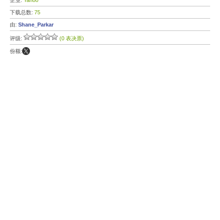
企业:
Yahoo
下载总数:
75
由:
Shane_Parkar
评级:
(0 表决票)
份额: