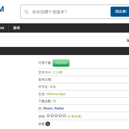
M
oid
游戏
可用下载:
Android
文件大小:
2.1 MB
发布日期:
许可证:
未知
企业:
Vibhinna Apps
下载总数:
93
由:
Shane_Parkar
评级:
(0 表决票)
份额: