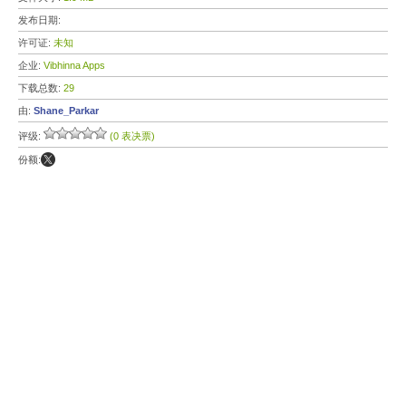
发布日期:
许可证:
未知
企业:
Vibhinna Apps
下载总数:
29
由:
Shane_Parkar
评级:
(0 表决票)
份额: