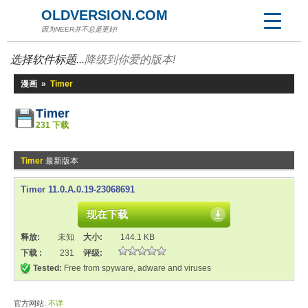
OLDVERSION.COM
因为NEER并不总是更好!
选择软件标题...
降级到你爱的版本!
漫画
»
Timer
Timer
231 下载
Timer
最新版本
Timer 11.0.A.0.19-23068691
现在下载
释放:
未知
大小:
144.1 KB
下载 :
231
评级:
Tested:
Free from spyware, adware and viruses
官方网站:
不详