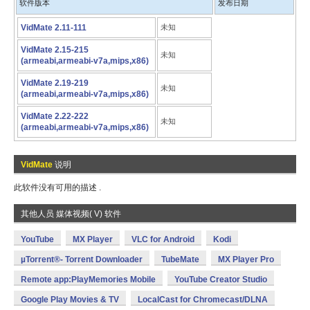
软件版本
发布日期
VidMate 2.11-111
未知
VidMate 2.15-215
未知
(armeabi,armeabi-v7a,mips,x86)
VidMate 2.19-219
未知
(armeabi,armeabi-v7a,mips,x86)
VidMate 2.22-222
未知
(armeabi,armeabi-v7a,mips,x86)
VidMate
说明
此软件没有可用的描述 .
其他人员 媒体视频( V) 软件
YouTube
MX Player
VLC for Android
Kodi
µTorrent®- Torrent Downloader
TubeMate
MX Player Pro
Remote app:PlayMemories Mobile
YouTube Creator Studio
Google Play Movies & TV
LocalCast for Chromecast/DLNA