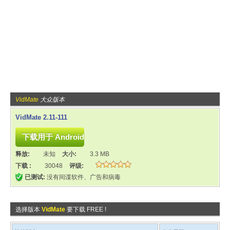
VidMate
大众版本
VidMate 2.11-111
释放:
未知
大小:
3.3 MB
下载 :
30048
评级:
已测试:
没有间谍软件、广告和病毒
选择版本
VidMate
要下载 FREE !