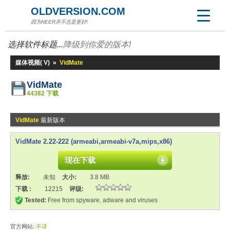
OLDVERSION.COM
因为NEER并不总是更好!
选择软件标题...
降级到你爱的版本!
媒体视频( V)
»
VidMate
VidMate
44382 下载
VidMate
最新版本
VidMate 2.22-222 (armeabi,armeabi-v7a,mips,x86)
现在下载
释放:
未知
大小:
3.8 MB
下载 :
12215
评级:
Tested:
Free from spyware, adware and viruses
官方网站:
不详