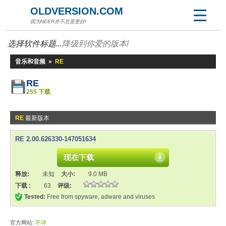
OLDVERSION.COM
因为NEER并不总是更好!
选择软件标题...
降级到你爱的版本!
音乐和音频
»
RE
RE
255 下载
RE
最新版本
RE 2.00.626330-147051634
现在下载
释放:
未知
大小:
9.0 MB
下载 :
63
评级:
Tested:
Free from spyware, adware and viruses
官方网站:
不详