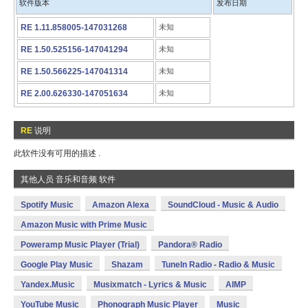
软件版本
发布日期
RE 1.11.858005-147031268
未知
RE 1.50.525156-147041294
未知
RE 1.50.566225-147041314
未知
RE 2.00.626330-147051634
未知
RE
说明
此软件没有可用的描述 .
其他人员 音乐和音频 软件
Spotify Music
Amazon Alexa
SoundCloud - Music & Audio
Amazon Music with Prime Music
Poweramp Music Player (Trial)
Pandora® Radio
Google Play Music
Shazam
TuneIn Radio - Radio & Music
Yandex.Music
Musixmatch - Lyrics & Music
AIMP
YouTube Music
Phonograph Music Player
Music