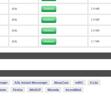
未知
2.9 MB
Android
未知
2.9 MB
Android
未知
2.9 MB
Android
未知
3.7 MB
Android
enger
AOL Instant Messenger
ManyCam
mIRC
X-Lite
Gaim
Firefox
WinSCP
Miranda
IncrediMail