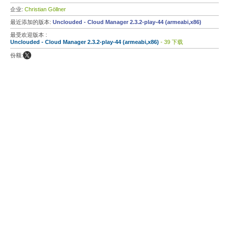
企业:
Christian Göllner
最近添加的版本:
Unclouded - Cloud Manager 2.3.2-play-44 (armeabi,x86)
最受欢迎版本 :
Unclouded - Cloud Manager 2.3.2-play-44 (armeabi,x86)
- 39 下载
份额: