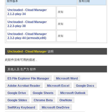
软件版本
发布日期
Unclouded - Cloud Manager
未知
2.1.2-play-34
Unclouded - Cloud Manager
未知
2.2.3-play-38
Unclouded - Cloud Manager
未知
2.3.2-play-44 (armeabi,x86)
Unclouded - Cloud Manager
说明
此软件没有可用的描述 .
其他人员 生产力 软件
ES File Explorer File Manager
Microsoft Word
Adobe Acrobat Reader
Microsoft Excel
Google Docs
Google Drive
Google Sheets
Microsoft Outlook
Google Slides
Chrome Beta
OneNote
SwiftKey Keyboard
Microsoft OneDrive