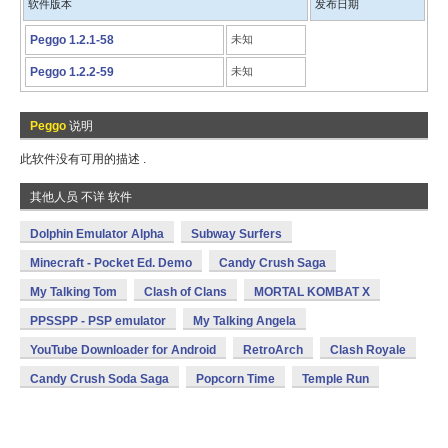
软件版本
发布日期
Peggo 1.2.1-58
未知
Peggo 1.2.2-59
未知
Peggo
说明
此软件没有可用的描述 .
其他人员 不详 软件
Dolphin Emulator Alpha
Subway Surfers
Minecraft - Pocket Ed. Demo
Candy Crush Saga
My Talking Tom
Clash of Clans
MORTAL KOMBAT X
PPSSPP - PSP emulator
My Talking Angela
YouTube Downloader for Android
RetroArch
Clash Royale
Candy Crush Soda Saga
Popcorn Time
Temple Run