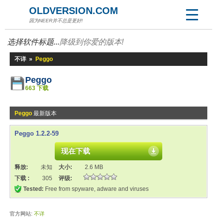
OLDVERSION.COM
因为NEER并不总是更好!
选择软件标题...
降级到你爱的版本!
不详
»
Peggo
Peggo
663 下载
Peggo
最新版本
Peggo 1.2.2-59
现在下载
释放:
未知
大小:
2.6 MB
下载 :
305
评级:
Tested:
Free from spyware, adware and viruses
官方网站:
不详