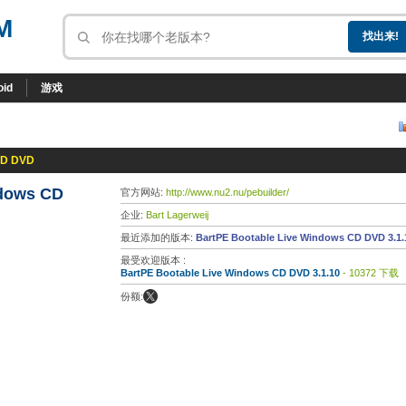
M
oid
游戏
CD DVD
ndows CD
官方网站:
http://www.nu2.nu/pebuilder/
企业:
Bart Lagerweij
最近添加的版本:
BartPE Bootable Live Windows CD DVD 3.1.
最受欢迎版本 :
BartPE Bootable Live Windows CD DVD 3.1.10
- 10372 下载
份额: