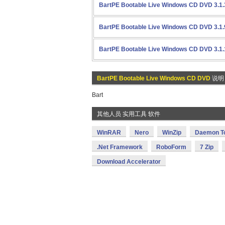
BartPE Bootable Live Windows CD DVD 3.1.
BartPE Bootable Live Windows CD DVD 3.1.
BartPE Bootable Live Windows CD DVD 3.1.
BartPE Bootable Live Windows CD DVD
说明
Bart
其他人员 实用工具 软件
WinRAR
Nero
WinZip
Daemon T
.Net Framework
RoboForm
7 Zip
Download Accelerator