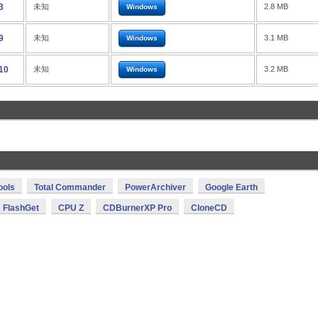
3
未知
2.8 MB
Windows
9
未知
3.1 MB
Windows
10
未知
3.2 MB
Windows
ools
Total Commander
PowerArchiver
Google Earth
FlashGet
CPU Z
CDBurnerXP Pro
CloneCD