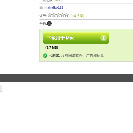
下载总数:
5059
由:
mahalko123
评级:
(0 表决票)
份额:
下载用于 Mac
(8.7 MB)
已测试:
没有间谍软件、广告和病毒