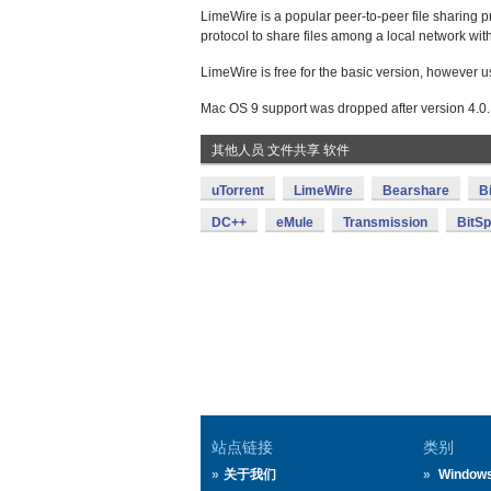
LimeWire is a popular peer-to-peer file sharing p
protocol to share files among a local network wi
LimeWire is free for the basic version, however 
Mac OS 9 support was dropped after version 4.0.
其他人员 文件共享 软件
uTorrent
LimeWire
Bearshare
B
DC++
eMule
Transmission
BitSpi
站点链接
类别
关于我们
Window