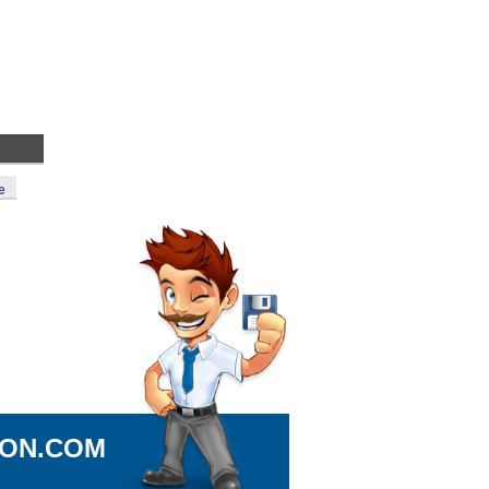
e
ION.COM