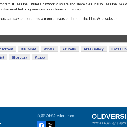
rogram. It uses the Gnutella network to locate and share files. It also uses the DAAP
th other enabled programs (such as iTunes and Zune).
users can pay to upgrade to a premium version through the LimeWire website.
itTorrent
BitComet
WinMX
Azureus
Ares Galaxy
Kazaa Lit
rit
Shareaza
Kazaa
OLDVERS
跟着 OldVersion.com
s
因为NEER并不总是更好!