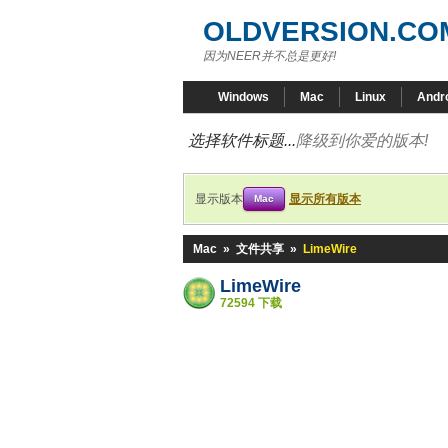
OLDVERSION.CO
因为NEER并不总是更好!
Windows
Mac
Linux
Andr
选择软件标题...
降级到你爱的版本!
显示版本
显示所有版本
Mac
Mac
»
文件共享
»
LimeWire
LimeWire
72594 下载