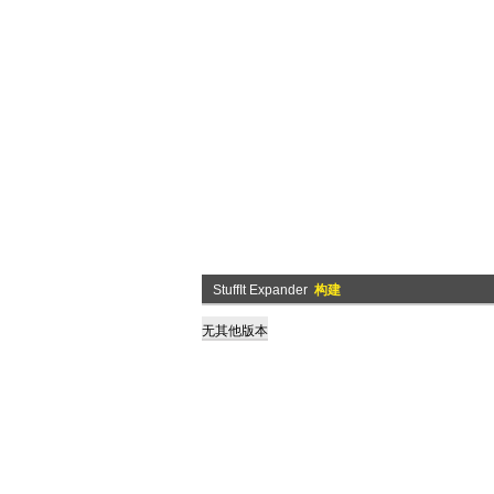
StuffIt Expander
构建
无其他版本