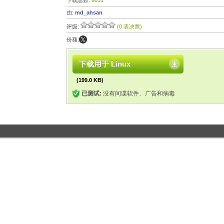
下载总数:
9851
由:
md_ahsan
评级:
(0 表决票)
份额:
下载用于 Linux
(199.0 KB)
已测试:
没有间谍软件、广告和病毒