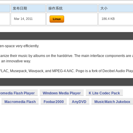
发布日期
操作系统
大小
Mar 14, 2011
186.4 KB
Linux
n-space very efficiently.
ganize their music by albums on the harddrive. The main interface components are 
n an innovative way.
, FLAC, Musepack, Wavpack, and MPEG-4 AAC. Pogo is a fork of Decibel Audio Play
omedia Flash Player
Windows Media Player
K Lite Codec Pack
Macromedia Flash
Foobar2000
AnyDVD
MusicMatch Jukebox