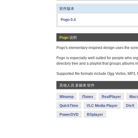
软件版本
Pogo 0.4
Pogo
说明
Pogo's elementary-inspired design uses the scree
Pogo is especially well-suited for people who or
directory tree and a playlist that groups albums i
Supported file formats include Ogg Vorbis, MP3
其他人员 多媒体 软件
Winamp
iTunes
RealPlayer
Macr
QuickTime
VLC Media Player
DivX
PowerDVD
BSplayer