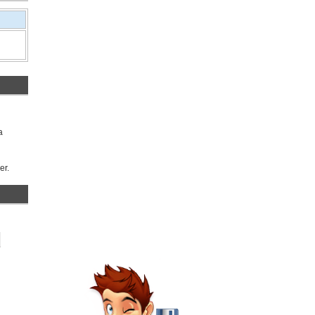
a
er.