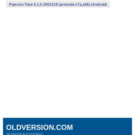
Popcorn Time 0.1.0-2001018 (armeabi-v7a,x86) (Android)
OLDVERSION.COM
因为NEER并不总是更好!