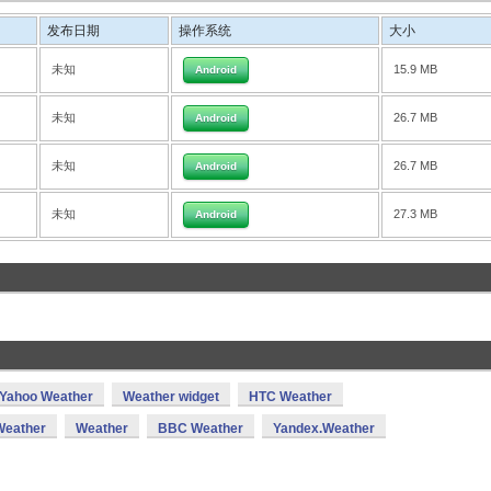
发布日期
操作系统
大小
未知
15.9 MB
Android
未知
26.7 MB
Android
未知
26.7 MB
Android
未知
27.3 MB
Android
Yahoo Weather
Weather widget
HTC Weather
eather
Weather
BBC Weather
Yandex.Weather