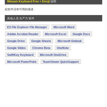
Minuum Keyboard Free + Emoji
说明
此软件没有可用的描述 .
其他人员 生产力 软件
ES File Explorer File Manager
Microsoft Word
Adobe Acrobat Reader
Microsoft Excel
Google Docs
Google Drive
Google Sheets
Microsoft Outlook
Google Slides
Chrome Beta
OneNote
SwiftKey Keyboard
Microsoft OneDrive
Microsoft PowerPoint
TeamViewer QuickSupport