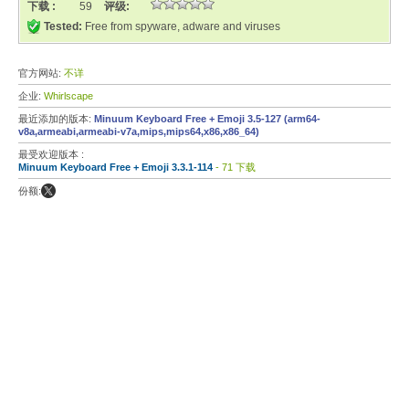
下载 :
59
评级:
Tested:
Free from spyware, adware and viruses
官方网站:
不详
企业:
Whirlscape
最近添加的版本:
Minuum Keyboard Free + Emoji 3.5-127 (arm64-
v8a,armeabi,armeabi-v7a,mips,mips64,x86,x86_64)
最受欢迎版本 :
Minuum Keyboard Free + Emoji 3.3.1-114
- 71 下载
份额: